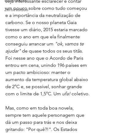
Ecoproduto
seja interessante esclarecer e contar 
um pouco sobre como tudo começou 
Zero resíduo
e a importância da neutralização de 
carbono. Se o nosso planeta Gaia 
tivesse um diário, 2015 estaria marcado 
como o ano em que ela finalmente 
conseguiu arrancar um 
"ok, vamos te 
ajudar"
 de quase todos os seus titãs. 
Foi nesse ano que o Acordo de Paris 
entrou em cena, unindo 196 países em 
um pacto ambicioso: manter o 
aumento da temperatura global abaixo 
de 2°C e, se possível, sonhar grande 
com o limite de 1,5°C. Um 
ufa!
 coletivo.
Mas, como em toda boa novela, 
sempre tem aquele personagem que 
dá um passo para trás e nos deixa 
gritando: "Por quê?!". Os Estados 