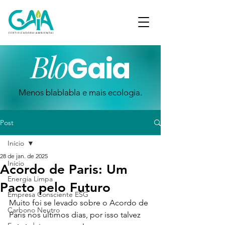
Blo
Gaia
Menos blablabla e mais ecologia.
Post
Início
28 de jan. de 2025
Início
Acordo de Paris: Um
Energia Limpa
Pacto pelo Futuro
Empresa Consciente ESG
Muito foi se levado sobre o Acordo de 
Carbono Neutro
Paris nos últimos dias, por isso talvez 