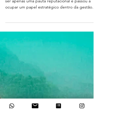
Gaia
23 de mar.
5 min de leitura
Economize no Imposto de
Renda com sua Certificação
Ambiental
Nos últimos anos, a sustentabilidade deixou de
ser apenas uma pauta reputacional e passou a
ocupar um papel estratégico dentro da gestão
financeira e tributária das empresas. Não é atoa
que o terceiro pilar do ESG seja governança
empresarial, pois é aqui que o gerenciamento
sustentável se destaca. No Brasil, esse movimento
é respaldado por um arcabouço legal crescente
que conecta práticas ambientais diretamente à
carga tributária, inclusive ao Imposto de Renda da