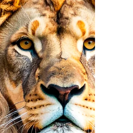
desmatamento para o primeiro trimestre desde o
início da série histórica recente. Do outro, o
Cerrado segue na direção oposta com um
aumento significativo na perda de vegetação
nativa. Essa dualidade não é apenas uma questão
ambiental. É um sinal direto para o mercado, para
cadeias produtivas e para empresas que estão ou
deveriam estar atentas