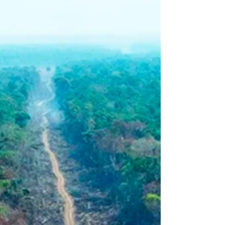
distante. Ondas de calor extremas, enchentes
históricas, secas prolongadas e eventos climáticos
severos já fazem parte da realidade de milhões de
pessoas, inclusive no Brasil. Nesse contexto,
cresce mundialmente o entendimento de que a
educação ambiental e climática precisa estar
presente desde cedo na formação dos
estudantes.