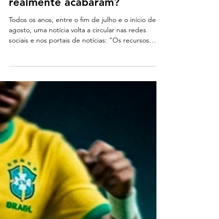
recursos naturais da Terra
realmente acabaram?
Todos os anos, entre o fim de julho e o início de
agosto, uma notícia volta a circular nas redes
sociais e nos portais de notícias: "Os recursos
naturais da Terra acabaram." A afirmação costuma
vir acompanhada de imagens impactantes e de
um alerta sobre o futuro do planeta. Mas será que
isso significa que ficamos sem água, alimentos ou
madeira? Ou trata-se apenas de um exagero para
chamar atenção?