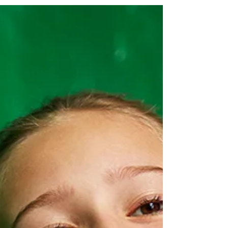
A Semana do Meio Ambiente representa um dos
períodos mais importantes do calendário
socioambiental. Mais do que uma data
comemorativa, ela é um convite à reflexão sobre o
papel que empresas, organizações, instituições
públicas e a sociedade exercem na construção de
um futuro mais sustentável. Para a Gaia
Certificadora Ambiental, esse período possui um
significado especial. Ao longo dos anos, a
empresa tem atuado não apenas na certificação
de práticas ambientais e ESG.