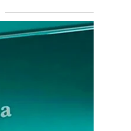
A Copa do Mundo de 2026 entrou para a história
como a maior edição já realizada pela FIFA. Pela
primeira vez, o torneio reuniu 48 seleções, foi
disputado em três países (Estados Unidos, Canadá
e México) e utilizou 16 cidades-sede, ampliando
significativamente sua escala operacional. Um
evento dessa dimensão naturalmente levanta uma
questão importante: é possível realizar uma Copa
do Mundo de forma sustentável?