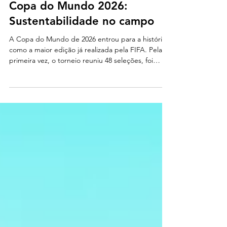
Gaia
13 de jul.
5 min de leitura
Copa do Mundo 2026:
Sustentabilidade no campo
A Copa do Mundo de 2026 entrou para a história
como a maior edição já realizada pela FIFA. Pela
primeira vez, o torneio reuniu 48 seleções, foi
disputado em três países (Estados Unidos, Canadá
e México) e utilizou 16 cidades-sede, ampliando
significativamente sua escala operacional. Um
evento dessa dimensão naturalmente levanta uma
questão importante: é possível realizar uma Copa
do Mundo de forma sustentável?