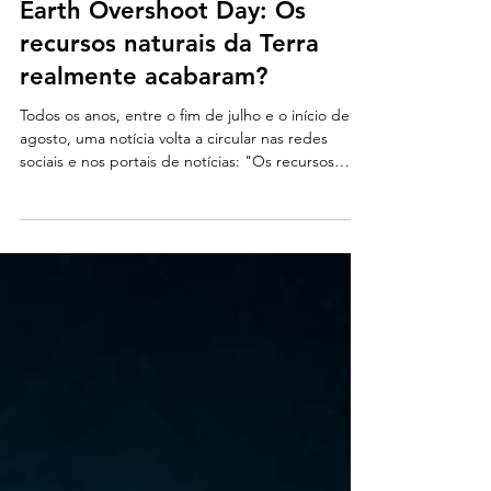
há 5 dias
4 min de leitura
Earth Overshoot Day: Os
recursos naturais da Terra
realmente acabaram?
Todos os anos, entre o fim de julho e o início de
agosto, uma notícia volta a circular nas redes
sociais e nos portais de notícias: "Os recursos
naturais da Terra acabaram." A afirmação costuma
vir acompanhada de imagens impactantes e de
um alerta sobre o futuro do planeta. Mas será que
isso significa que ficamos sem água, alimentos ou
madeira? Ou trata-se apenas de um exagero para
chamar atenção?