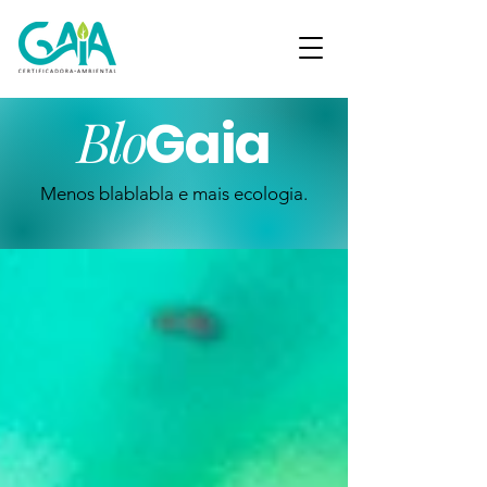
Blo
Gaia
Menos blablabla e mais ecologia.