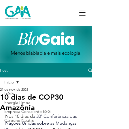
Blo
Gaia
Menos blablabla e mais ecologia.
Post
Início
21 de nov. de 2025
Início
10 dias de COP30
Energia Limpa
Amazônia
Empresa Consciente ESG
Nos 10 dias
 d
a 30ª Conferência das 
Carbono Neutro
Nações Unidas sobre as Mudanças 