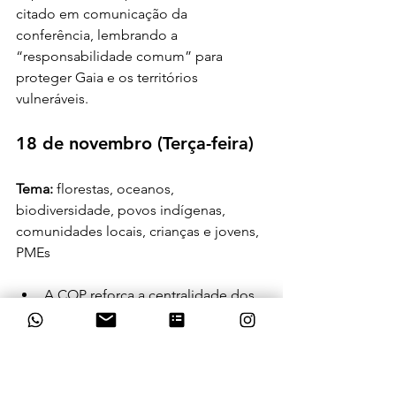
citado em comunicação da 
conferência, lembrando a 
“responsabilidade comum” para 
proteger Gaia e os territórios 
vulneráveis.
18 de novembro (Terça-feira)
Tema:
 florestas, oceanos, 
biodiversidade, povos indígenas, 
comunidades locais, crianças e jovens, 
PMEs
A COP reforça a centralidade dos 
oceanos no debate climático. A 
pesquisadora e bióloga Marinez 
Scherer, enviada especial para o 
tema, destacou que ecossistemas 