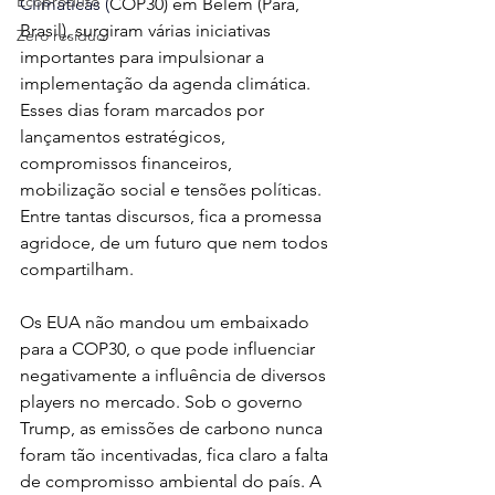
Ecoproduto
Climáticas (
COP30) em Belém (Pará, 
Brasil), surgiram várias iniciativas 
Zero resíduo
importantes para impulsionar a 
implementação da agenda climática. 
Esses dias foram marcados por 
lançamentos estratégicos, 
compromissos financeiros, 
mobilização social e tensões políticas. 
Entre tantas discursos, fica a promessa 
agridoce, de um futuro que nem todos 
compartilham. 
Os EUA não mandou um embaixado 
para a COP30, o que pode influenciar 
negativamente a influência de diversos 
players no mercado. Sob o governo 
Trump, as emissões de carbono nunca 
foram tão incentivadas, fica claro a falta 
de compromisso ambiental do país. A 