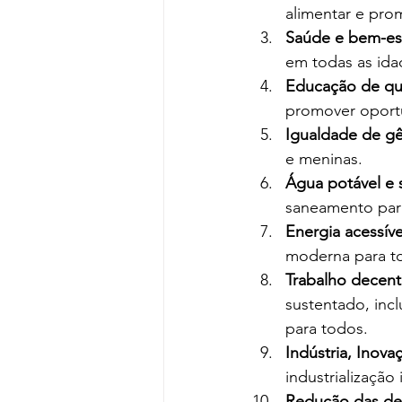
alimentar e prom
Saúde e bem-est
em todas as ida
Educação de qua
promover oport
Igualdade de gê
e meninas.
Água potável e
saneamento par
Energia acessíve
moderna para t
Trabalho decen
sustentado, inc
para todos.
Indústria, Inovaç
industrialização
Redução das de