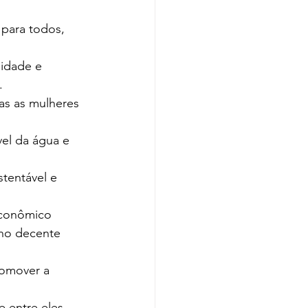
para todos, 
lidade e 
.
as as mulheres 
vel da água e 
stentável e 
econômico 
lho decente 
promover a 
 entre eles.