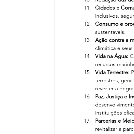
Cidades e Comun
inclusivos, segur
Consumo e prod
sustentáveis.
Ação contra a m
climática e seus
Vida na Água:
 C
recursos marinh
Vida Terrestre:
 
terrestres, geri
reverter a degra
Paz, Justiça e In
desenvolvimento 
instituições efi
Parcerias e Mei
revitalizar a pa