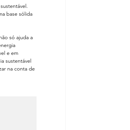
sustentável. 
a base sólida 
não só ajuda a 
nergia 
vel e em 
ia sustentável 
ar na conta de 