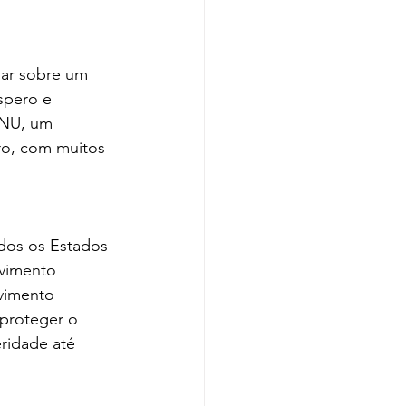
sar sobre um 
spero e 
ONU, um 
ro, com muitos 
dos os Estados 
vimento 
vimento 
 proteger o 
ridade até 