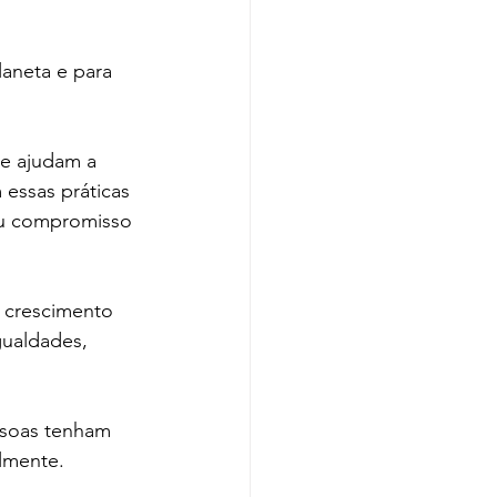
aneta e para 
e ajudam a 
essas práticas 
eu compromisso 
 crescimento 
gualdades, 
ssoas tenham 
lmente.