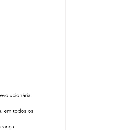
volucionária:
, em todos os 
urança 