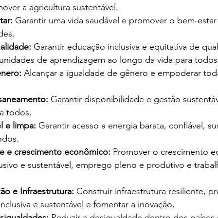
over a agricultura sustentável.
ar:
 Garantir uma vida saudável e promover o bem-estar 
des.
lidade: 
Garantir educação inclusiva e equitativa de qua
unidades de aprendizagem ao longo da vida para todos
nero: 
Alcançar a igualdade de gênero e empoderar tod
 saneamento:
 Garantir disponibilidade e gestão sustentá
a todos.
l e limpa:
 Garantir acesso a energia barata, confiável, su
odos.
te e crescimento econômico:
 Promover o crescimento 
lusivo e sustentável, emprego pleno e produtivo e traba
ão e Infraestrutura:
 Construir infraestrutura resiliente, 
 inclusiva e sustentável e fomentar a inovação.
sigualdades:
 Reduzir a desigualdade dentro dos países e