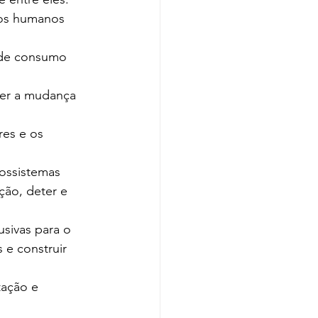
tos humanos 
 de consumo 
er a mudança 
res e os 
ossistemas 
ção, deter e 
usivas para o 
 e construir 
tação e 