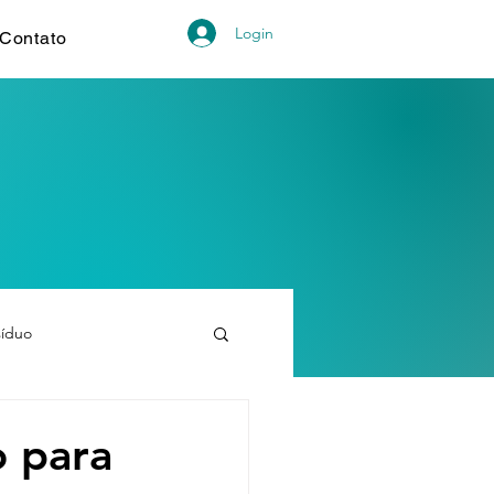
Login
Contato
síduo
 para