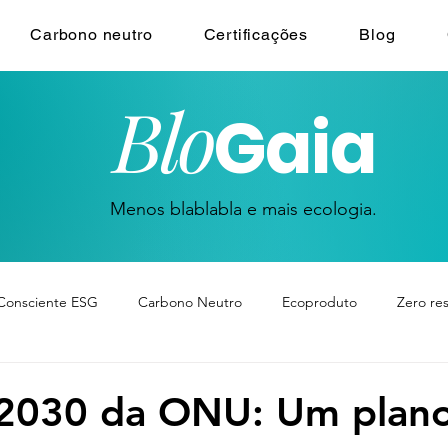
Carbono neutro
Certificações
Blog
Blo
Gaia
Menos blablabla e mais ecologia.
Consciente ESG
Carbono Neutro
Ecoproduto
Zero re
2030 da ONU: Um plano