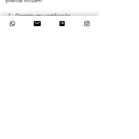
práticas incluem:
Garantir uma certificação 
ambiental para as atividades
Mapear os riscos e oportunidades 
ESG da sua operação
Criar metas claras e mensuráveis 
(net zero, resíduos, diversidade)
Investir em inovação de produtos 
e processos sustentáveis
Engajar colaboradores e 
lideranças com cultura ESG
Comunicar com transparência e 
autenticidade os avanços