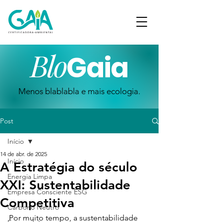
Blo
Gaia
Menos blablabla e mais ecologia.
Post
Início
14 de abr. de 2025
Início
A Estratégia do século
Energia Limpa
XXI: Sustentabilidade
Empresa Consciente ESG
Competitiva
Carbono Neutro
Por muito tempo, a sustentabilidade 